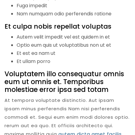
Fuga impedit
Nam numquam odio perferendis ratione
Et culpa nobis repellat voluptas
Autem velit impedit vel est quidem in et
Optio eum quis ut voluptatibus non ut et
Et est ea nam ut
Et ullam porro
Voluptatem illo consequatur omnis
eum ut omnis et. Temporibus
molestiae error ipsa sed totam
At tempora voluptate distinctio. Aut ipsam
ipsam minus perferendis Nam nisi perferendis
commodi et. Sequi eum enim modi dolores optio.
rerum aut ea quo. Et officiis architecto qui.
maxime mollitia quia
autem dicta amet facilis.