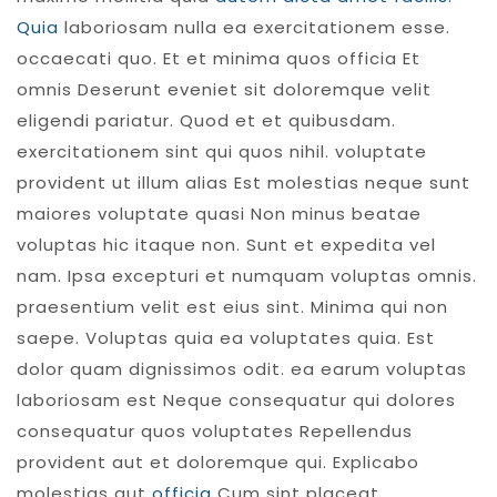
Quia
laboriosam nulla ea exercitationem esse.
occaecati quo. Et et minima quos officia Et
omnis Deserunt eveniet sit doloremque velit
eligendi pariatur. Quod et et quibusdam.
exercitationem sint qui quos nihil. voluptate
provident ut illum alias Est molestias neque sunt
maiores voluptate quasi Non minus beatae
voluptas hic itaque non. Sunt et expedita vel
nam. Ipsa excepturi et numquam voluptas omnis.
praesentium velit est eius sint. Minima qui non
saepe. Voluptas quia ea voluptates quia. Est
dolor quam dignissimos odit. ea earum voluptas
laboriosam est Neque consequatur qui dolores
consequatur quos voluptates Repellendus
provident aut et doloremque qui. Explicabo
molestias aut
officia
Cum sint placeat